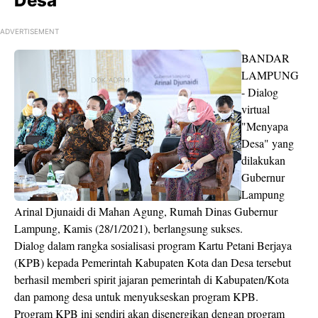
Desa
ADVERTISEMENT
BANDAR
LAMPUNG
- Dialog
virtual
"Menyapa
Desa" yang
dilakukan
Gubernur
Lampung
Arinal Djunaidi di Mahan Agung, Rumah Dinas Gubernur
Lampung, Kamis (28/1/2021), berlangsung sukses.
Dialog dalam rangka sosialisasi program Kartu Petani Berjaya
(KPB) kepada Pemerintah Kabupaten Kota dan Desa tersebut
berhasil memberi spirit jajaran pemerintah di Kabupaten/Kota
dan pamong desa untuk menyukseskan program KPB.
Program KPB ini sendiri akan disenergikan dengan program