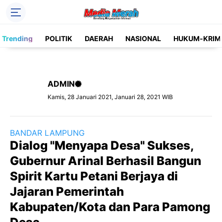
Header Social Media
Trending
POLITIK
DAERAH
NASIONAL
HUKUM-KRIM
Facebook
Instagram
Pinterest
Twitter
ADMIN
YouTube
Label
Kamis, 28 Januari 2021, Januari 28, 2021 WIB
Kategori
BANDAR LAMPUNG
Dialog "Menyapa Desa" Sukses,
Gubernur Arinal Berhasil Bangun
Spirit Kartu Petani Berjaya di
Jajaran Pemerintah
Kabupaten/Kota dan Para Pamong