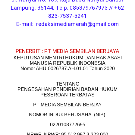
Lampung. 35144. Telp. 085379767973 /
/
+62
823-7537-5241
E-mail: redaksimediamerah@gmail.com
PENERBIT : PT MEDIA SEMBILAN BERJAYA
KEPUTUSAN MENTRI HUKUM DAN HAK ASASI
MANUSIA REPUBLIK INDONESIA
Nomor AHU-0026787.AH.01.01 Tahun 2020
TENTANG
PENGESAHAN PENDIRIAN BADAN HUKUM
PESEROAN TERBATAS
PT MEDIA SEMBILAN BERJAY
NOMOR INDUk BERUSAHA (NIB)
0220108772695
NPWP NPWP: 95.012.997.3-323.000