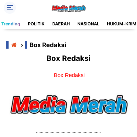
Header Social Media
Trending
POLITIK
DAERAH
NASIONAL
HUKUM-KRIM
Facebook
Instagram
Pinterest
›
Box Redaksi
Twitter
YouTube
Box Redaksi
Label
Kategori
Box Redaksi
……………………………………………..