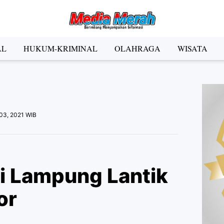
der Social Media
AL
HUKUM-KRIMINAL
OLAHRAGA
WISATA
Facebook
Instagram
Pinterest
Twitter
YouTube
el
 03, 2021 WIB
Kategori
i Lampung Lantik
or