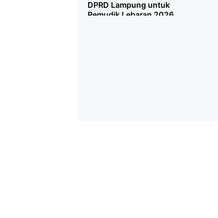
DPRD Lampung untuk
Pemudik Lebaran 2026
Box Redaksi
Pedoman Media Cyber
Tentang Kami