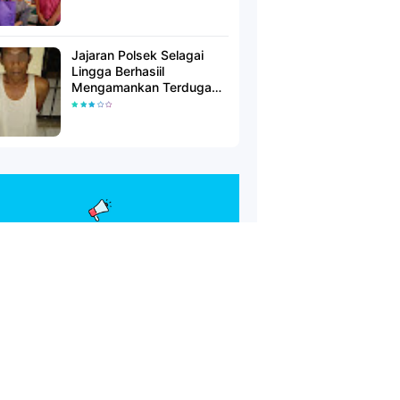
Jajaran Polsek Selagai
Lingga Berhasiil
Mengamankan Terduga
Pelaku Pencabulan Anak
Dibawah Umur.
Redaksi