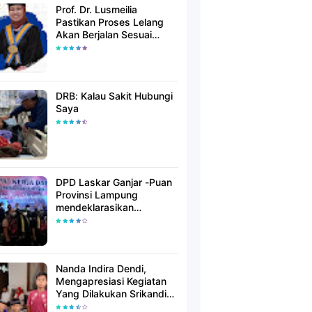
Prof. Dr. Lusmeilia
Pastikan Proses Lelang
Akan Berjalan Sesuai
Aturan
DRB: Kalau Sakit Hubungi
Saya
DPD Laskar Ganjar -Puan
Provinsi Lampung
mendeklarasikan
Mendukung Ganjar-Puan
Maju Di Pilpres 2024
Mendatang
Nanda Indira Dendi,
Mengapresiasi Kegiatan
Yang Dilakukan Srikandi
Dermawan