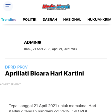
Header Social Media
Trending
POLITIK
DAERAH
NASIONAL
HUKUM-KRIM
Facebook
Instagram
Pinterest
Twitter
ADMIN
YouTube
Label
Rabu, 21 April 2021, April 21, 2021 WIB
Kategori
DPRD PROV
Apriliati Bicara Hari Kartini
ADVERTISEMENT
Tepat tanggal 21 April 2021 untuk memaknai Hari
Kartini ditengah pandemi covid-19 DPD PDI