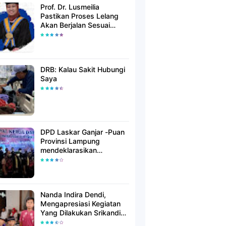
Prof. Dr. Lusmeilia
Pastikan Proses Lelang
Akan Berjalan Sesuai
Aturan
DRB: Kalau Sakit Hubungi
Saya
DPD Laskar Ganjar -Puan
Provinsi Lampung
mendeklarasikan
Mendukung Ganjar-Puan
Maju Di Pilpres 2024
Mendatang
Nanda Indira Dendi,
Mengapresiasi Kegiatan
Yang Dilakukan Srikandi
Dermawan