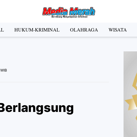
der Social Media
AL
HUKUM-KRIMINAL
OLAHRAGA
WISATA
Facebook
Instagram
Pinterest
Twitter
YouTube
el
 WIB
Kategori
Berlangsung