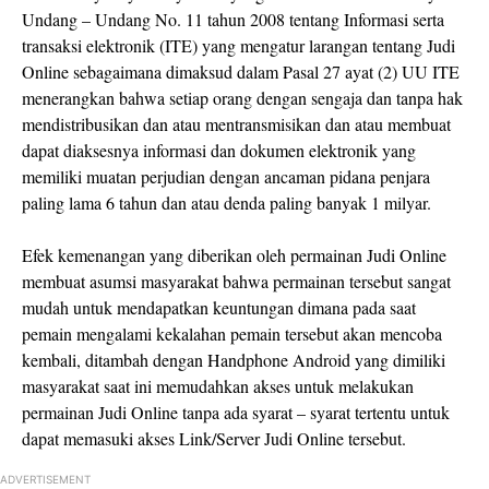
Undang – Undang No. 11 tahun 2008 tentang Informasi serta
transaksi elektronik (ITE) yang mengatur larangan tentang Judi
Online sebagaimana dimaksud dalam Pasal 27 ayat (2) UU ITE
menerangkan bahwa setiap orang dengan sengaja dan tanpa hak
mendistribusikan dan atau mentransmisikan dan atau membuat
dapat diaksesnya informasi dan dokumen elektronik yang
memiliki muatan perjudian dengan ancaman pidana penjara
paling lama 6 tahun dan atau denda paling banyak 1 milyar.
Efek kemenangan yang diberikan oleh permainan Judi Online
membuat asumsi masyarakat bahwa permainan tersebut sangat
mudah untuk mendapatkan keuntungan dimana pada saat
pemain mengalami kekalahan pemain tersebut akan mencoba
kembali, ditambah dengan Handphone Android yang dimiliki
masyarakat saat ini memudahkan akses untuk melakukan
permainan Judi Online tanpa ada syarat – syarat tertentu untuk
dapat memasuki akses Link/Server Judi Online tersebut.
ADVERTISEMENT