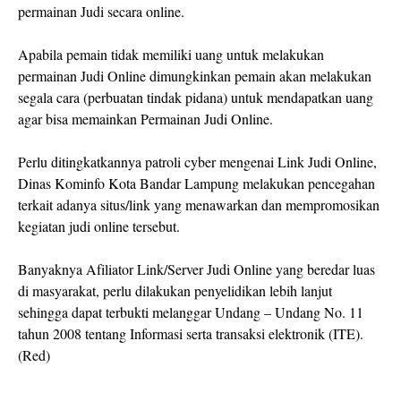
permainan Judi secara online.
Apabila pemain tidak memiliki uang untuk melakukan
permainan Judi Online dimungkinkan pemain akan melakukan
segala cara (perbuatan tindak pidana) untuk mendapatkan uang
agar bisa memainkan Permainan Judi Online.
Perlu ditingkatkannya patroli cyber mengenai Link Judi Online,
Dinas Kominfo Kota Bandar Lampung melakukan pencegahan
terkait adanya situs/link yang menawarkan dan mempromosikan
kegiatan judi online tersebut.
Banyaknya Afiliator Link/Server Judi Online yang beredar luas
di masyarakat, perlu dilakukan penyelidikan lebih lanjut
sehingga dapat terbukti melanggar Undang – Undang No. 11
tahun 2008 tentang Informasi serta transaksi elektronik (ITE).
(Red)