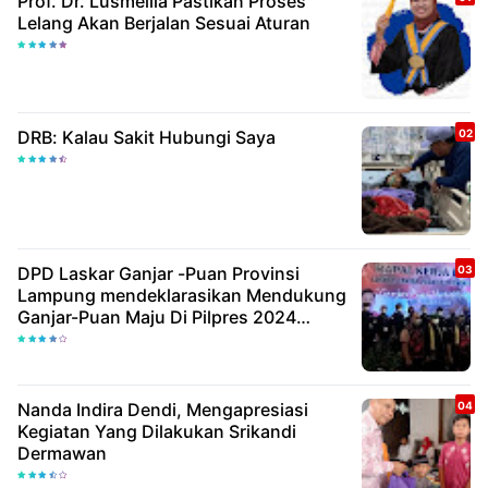
Prof. Dr. Lusmeilia Pastikan Proses
Lelang Akan Berjalan Sesuai Aturan
DRB: Kalau Sakit Hubungi Saya
DPD Laskar Ganjar -Puan Provinsi
Lampung mendeklarasikan Mendukung
Ganjar-Puan Maju Di Pilpres 2024
Mendatang
Nanda Indira Dendi, Mengapresiasi
Kegiatan Yang Dilakukan Srikandi
Dermawan