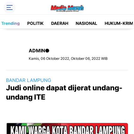
Header Social Media
Trending
POLITIK
DAERAH
NASIONAL
HUKUM-KRIM
Facebook
Instagram
Pinterest
Twitter
ADMIN
YouTube
Label
Kamis, 06 Oktober 2022, Oktober 06, 2022 WIB
Kategori
BANDAR LAMPUNG
Judi online dapat dijerat undang-
undang ITE