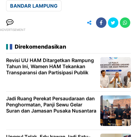
BANDAR LAMPUNG
ADVERTISEMENT
Direkomendasikan
Revisi UU HAM Ditargetkan Rampung
Tahun Ini, Wamen HAM Tekankan
Transparansi dan Partisipasi Publik
Jadi Ruang Perekat Persaudaraan dan
Penghormatan, Panji Sewu Gelar
Suran dan Jamasan Pusaka Nusantara
Unggul Telak, Edy Irawan Jadi Satu-