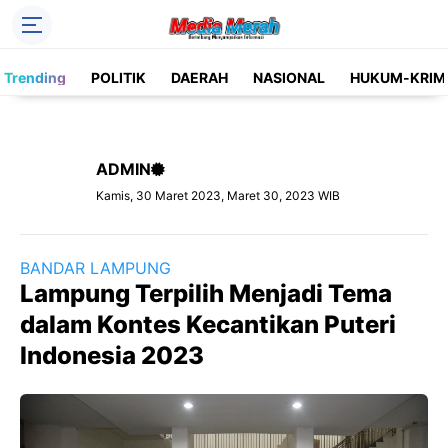
Header Social Media
Trending
POLITIK
DAERAH
NASIONAL
HUKUM-KRIM
Facebook
Instagram
Pinterest
Twitter
ADMIN
YouTube
Label
Kamis, 30 Maret 2023, Maret 30, 2023 WIB
Kategori
BANDAR LAMPUNG
Lampung Terpilih Menjadi Tema
dalam Kontes Kecantikan Puteri
Indonesia 2023