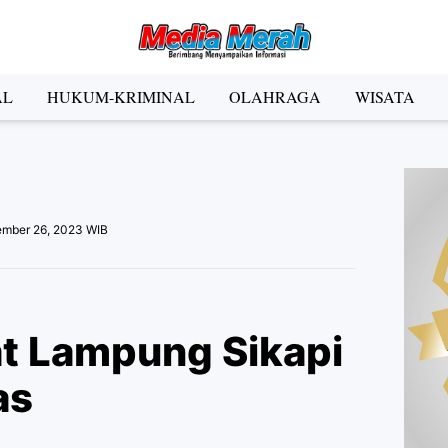
der Social Media
AL
HUKUM-KRIMINAL
OLAHRAGA
WISATA
Facebook
Instagram
Pinterest
Twitter
YouTube
el
ember 26, 2023 WIB
Kategori
t Lampung Sikapi
as