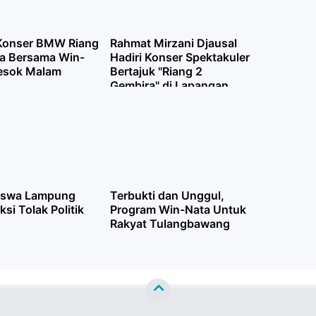
 Konser BMW Riang
Rahmat Mirzani Djausal
a Bersama Win-
Hadiri Konser Spektakuler
esok Malam
Bertajuk "Riang 2
Gembira" di Lapangan
Merdeka Kotaagung
Tanggamus
iswa Lampung
Terbukti dan Unggul,
ksi Tolak Politik
Program Win-Nata Untuk
Rakyat Tulangbawang