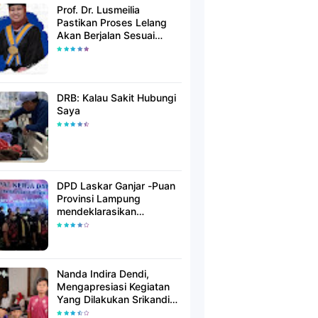
Prof. Dr. Lusmeilia
Pastikan Proses Lelang
Akan Berjalan Sesuai
Aturan
DRB: Kalau Sakit Hubungi
Saya
DPD Laskar Ganjar -Puan
Provinsi Lampung
mendeklarasikan
Mendukung Ganjar-Puan
Maju Di Pilpres 2024
Mendatang
Nanda Indira Dendi,
Mengapresiasi Kegiatan
Yang Dilakukan Srikandi
Dermawan