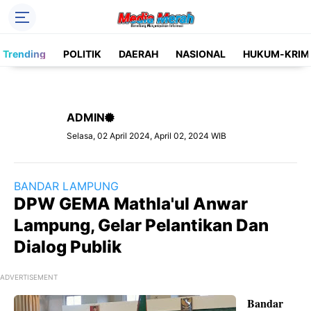
Header Social Media
Trending
POLITIK
DAERAH
NASIONAL
HUKUM-KRIM
Facebook
Instagram
Pinterest
Twitter
ADMIN
YouTube
Label
Selasa, 02 April 2024, April 02, 2024 WIB
Kategori
BANDAR LAMPUNG
DPW GEMA Mathla'ul Anwar
Lampung, Gelar Pelantikan Dan
Dialog Publik
ADVERTISEMENT
Bandar