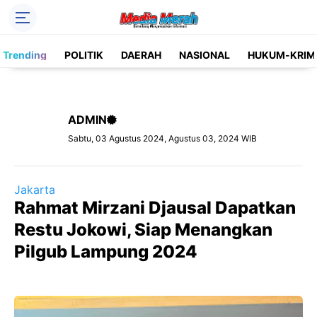
Header Social Media
Trending
POLITIK
DAERAH
NASIONAL
HUKUM-KRIM
Facebook
Instagram
Pinterest
Twitter
ADMIN
YouTube
Label
Sabtu, 03 Agustus 2024, Agustus 03, 2024 WIB
Kategori
Jakarta
Rahmat Mirzani Djausal Dapatkan
Restu Jokowi, Siap Menangkan
Pilgub Lampung 2024