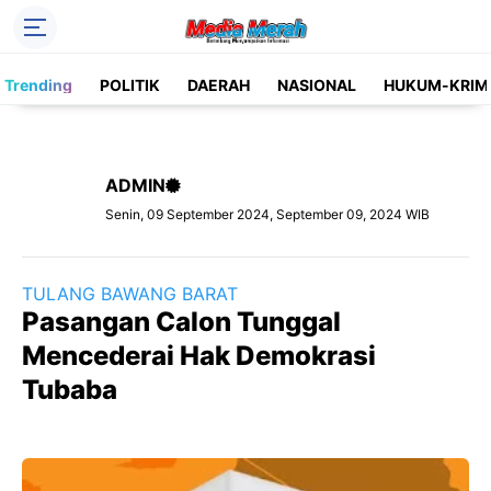
Header Social Media
Trending
POLITIK
DAERAH
NASIONAL
HUKUM-KRIM
Facebook
Instagram
Pinterest
Twitter
ADMIN
YouTube
Label
Senin, 09 September 2024, September 09, 2024 WIB
Kategori
TULANG BAWANG BARAT
Pasangan Calon Tunggal
Mencederai Hak Demokrasi
Tubaba