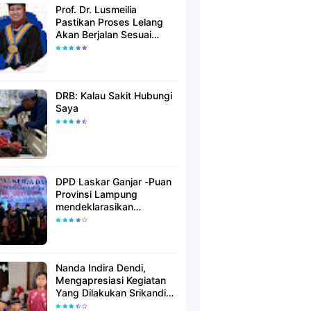
Prof. Dr. Lusmeilia
Pastikan Proses Lelang
Akan Berjalan Sesuai
Aturan
DRB: Kalau Sakit Hubungi
Saya
DPD Laskar Ganjar -Puan
Provinsi Lampung
mendeklarasikan
Mendukung Ganjar-Puan
Maju Di Pilpres 2024
Mendatang
Nanda Indira Dendi,
Mengapresiasi Kegiatan
Yang Dilakukan Srikandi
Dermawan