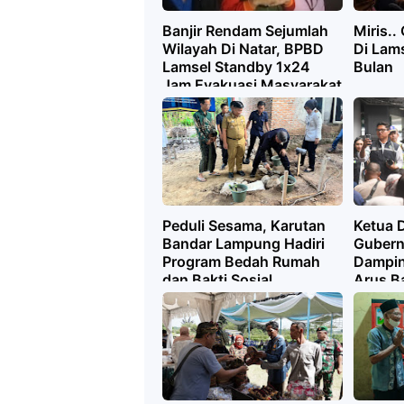
Banjir Rendam Sejumlah
Miris..
Wilayah Di Natar, BPBD
Di Lam
Lamsel Standby 1x24
Bulan
Jam Evakuasi Masyarakat
Peduli Sesama, Karutan
Ketua 
Bandar Lampung Hadiri
Gubern
Program Bedah Rumah
Damping
dan Bakti Sosial
Arus Ba
Pemasyarakatan
Pelabu
Lampung