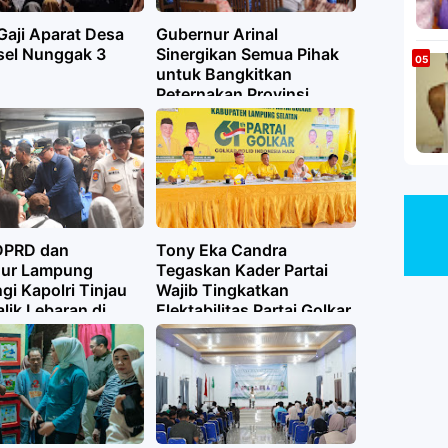
 Gaji Aparat Desa
Gubernur Arinal
sel Nunggak 3
Sinergikan Semua Pihak
untuk Bangkitkan
Peternakan Provinsi
Lampung
DPRD dan
Tony Eka Candra
ur Lampung
Tegaskan Kader Partai
i Kapolri Tinjau
Wajib Tingkatkan
lik Lebaran di
Elektabilitas Partai Golkar
han Bakauheni
di Lampung Selatan