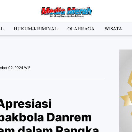
der Social Media
AL
HUKUM-KRIMINAL
OLAHRAGA
WISATA
Facebook
Instagram
Pinterest
Twitter
YouTube
el
mber 02, 2024 WIB
Kategori
Apresiasi
pakbola Danrem
am dalam Rangka