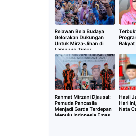
Relawan Bela Budaya
Terbuk
Gelorakan Dukungan
Progra
Untuk Mirza-Jihan di
Rakyat
Lampung Timur
Rahmat Mirzani Djausal:
Hasil J
Pemuda Pancasila
Hari In
Menjadi Garda Terdepan
Nata C
Menuju Indonesia Emas