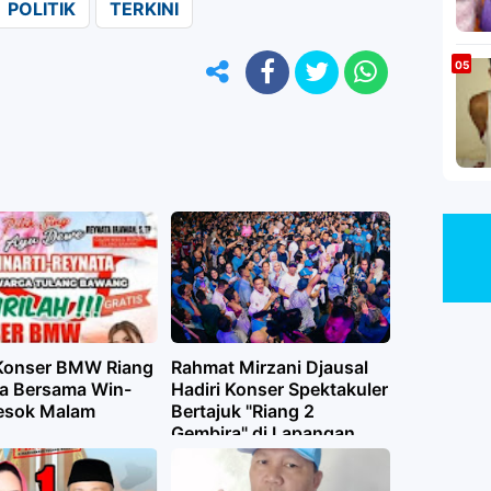
POLITIK
TERKINI
 Konser BMW Riang
Rahmat Mirzani Djausal
a Bersama Win-
Hadiri Konser Spektakuler
esok Malam
Bertajuk "Riang 2
Gembira" di Lapangan
Merdeka Kotaagung
Tanggamus