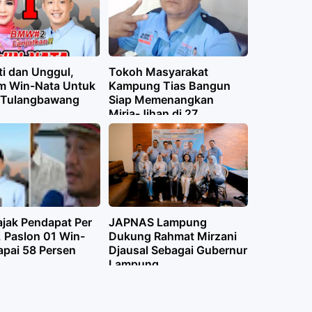
ti dan Unggul,
Tokoh Masyarakat
m Win-Nata Untuk
Kampung Tias Bangun
 Tulangbawang
Siap Memenangkan
Mirja-Jihan di 27
November
ajak Pendapat Per
JAPNAS Lampung
i, Paslon 01 Win-
Dukung Rahmat Mirzani
apai 58 Persen
Djausal Sebagai Gubernur
Lampung