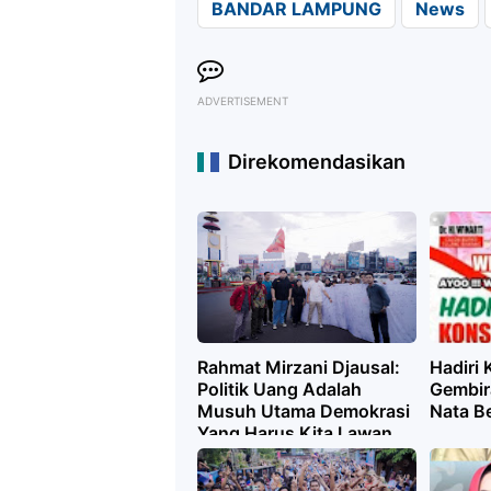
BANDAR LAMPUNG
News
ADVERTISEMENT
Direkomendasikan
Rahmat Mirzani Djausal:
Hadiri
Politik Uang Adalah
Gembir
Musuh Utama Demokrasi
Nata B
Yang Harus Kita Lawan
Bersama