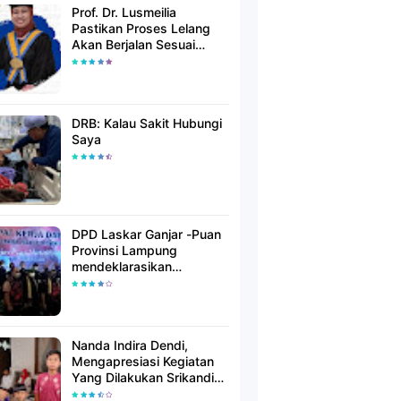
Prof. Dr. Lusmeilia
Pastikan Proses Lelang
Akan Berjalan Sesuai
Aturan
DRB: Kalau Sakit Hubungi
Saya
DPD Laskar Ganjar -Puan
Provinsi Lampung
mendeklarasikan
Mendukung Ganjar-Puan
Maju Di Pilpres 2024
Mendatang
Nanda Indira Dendi,
Mengapresiasi Kegiatan
Yang Dilakukan Srikandi
Dermawan