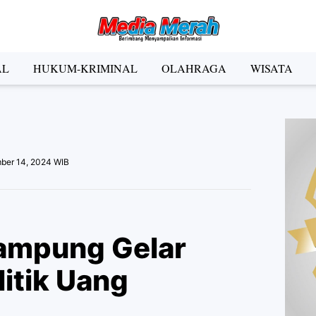
der Social Media
AL
HUKUM-KRIMINAL
OLAHRAGA
WISATA
Facebook
Instagram
Pinterest
Twitter
YouTube
el
ber 14, 2024 WIB
Kategori
ampung Gelar
litik Uang