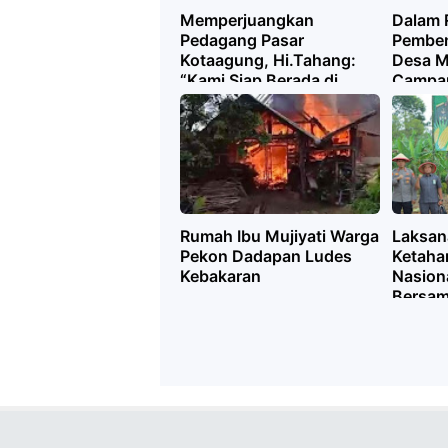
Memperjuangkan
Dalam 
Pedagang Pasar
Pemben
Kotaagung, Hi.Tahang:
Desa M
“Kami Siap Berada di
Campan
Garda Terdepan”
Kotaag
Musde
Rumah Ibu Mujiyati Warga
Laksan
Pekon Dadapan Ludes
Ketaha
Kebakaran
Nasion
Bersam
Tangg
Jagung
Hektar