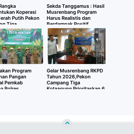
Rangka
Sekda Tanggamus : Hasil
tukan Koperasi
Musrenbang Program
erah Putih Pekon
Harus Realistis dan
g Tiga
Berdampak Positif
ung Laksanakan
sus
akan Program
Gelar Musrenbang RKPD
nan Pangan
Tahun 2026,Pekon
al Pemkab
Campang Tiga
a Polres
Kotaagung Prioritaskan 6
amus Tanam
Usulan
 Serentak 1 Juta