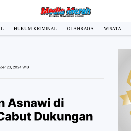
der Social Media
AL
HUKUM-KRIMINAL
OLAHRAGA
WISATA
Facebook
Instagram
Pinterest
Twitter
YouTube
el
ber 23, 2024 WIB
Kategori
h Asnawi di
 Cabut Dukungan