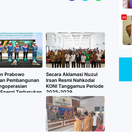
en Prabowo
Secara Aklamasi Nuzul
kan Pembangunan
Irsan Resmi Nahkodai
ngoperasian
KONI Tanggamus Periode
 Energi Terbarukan
2025-2029
 Tiga Ulubelu
amus