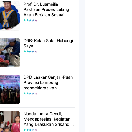
Prof. Dr. Lusmeilia
Pastikan Proses Lelang
Akan Berjalan Sesuai
Aturan
DRB: Kalau Sakit Hubungi
Saya
DPD Laskar Ganjar -Puan
Provinsi Lampung
mendeklarasikan
Mendukung Ganjar-Puan
Maju Di Pilpres 2024
Mendatang
Nanda Indira Dendi,
Mengapresiasi Kegiatan
Yang Dilakukan Srikandi
Dermawan