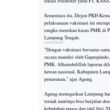
lokasi Feedloter yaitu PT. KASA
Sementara itu, Dirjen PKH Kem
pelaksanaan vaksinasi ini merup
rangka menekan kasus PMK di P
Lampung Tengah.
ADVERTISEMENT
"Dengan vaksinasi bersama-sama,
secara mandiri oleh Gapuspindo
PMK. Alhamdulillah laporan dil
hewan nasional, Kabupaten Lam
penurunan," ujar Agung.
Agung menegaskan Lampung harus 
ternak nantinya bisa berjalan d
kebutuhan puasa dan idul fitri 2