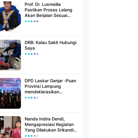
Prof. Dr. Lusmeilia
Pastikan Proses Lelang
Akan Berjalan Sesuai
Aturan
DRB: Kalau Sakit Hubungi
Saya
DPD Laskar Ganjar -Puan
Provinsi Lampung
mendeklarasikan
Mendukung Ganjar-Puan
Maju Di Pilpres 2024
Mendatang
Nanda Indira Dendi,
Mengapresiasi Kegiatan
Yang Dilakukan Srikandi
Dermawan