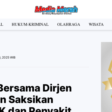
der Social Media
AL
HUKUM-KRIMINAL
OLAHRAGA
WISATA
Facebook
Instagram
Pinterest
Twitter
YouTube
el
6, 2025 WIB
Kategori
Bersama Dirjen
n Saksikan
K dan Penyakit