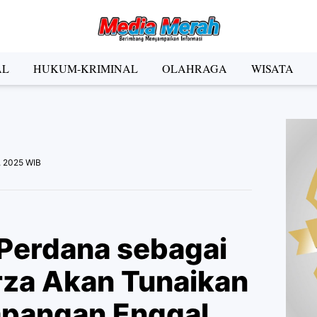
der Social Media
AL
HUKUM-KRIMINAL
OLAHRAGA
WISATA
Facebook
Instagram
Pinterest
Twitter
YouTube
el
, 2025 WIB
Kategori
i Perdana sebagai
rza Akan Tunaikan
Lapangan Enggal