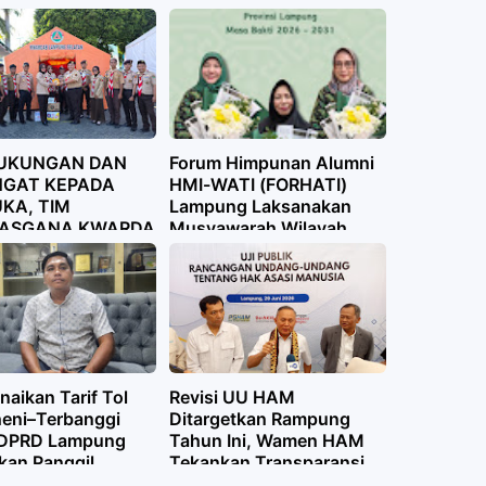
 Brawijaya
g Timur: Pemprov
g Perjuangkan
Legalitas, Spasial
ologi
DUKUNGAN DAN
Forum Himpunan Alumni
GAT KEPADA
HMI-WATI (FORHATI)
KA, TIM
Lampung Laksanakan
ASGANA KWARDA
Musyawarah Wilayah
NG KUNJUNGI
(Muswil)
 KARYA BAKTI
AN 2026
naikan Tarif Tol
Revisi UU HAM
eni–Terbanggi
Ditargetkan Rampung
 DPRD Lampung
Tahun Ini, Wamen HAM
kan Panggil
Tekankan Transparansi
ola
dan Partisipasi Publik