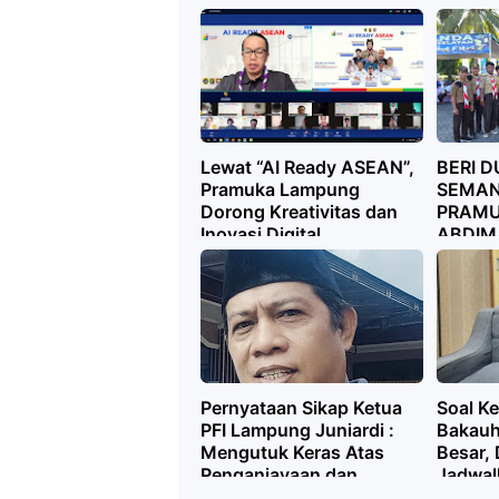
di Desa
Lampun
Lampun
Solusi 
dan Ek
Lewat “AI Ready ASEAN”,
BERI 
Pramuka Lampung
SEMAN
Dorong Kreativitas dan
PRAMU
Inovasi Digital
ABDIM
LAMPU
POSKO
LEBAR
Pernyataan Sikap Ketua
Soal Ke
PFI Lampung Juniardi :
Bakauh
Mengutuk Keras Atas
Besar,
Penganiayaan dan
Jadwal
Intimidasi Terhadap
Pengel