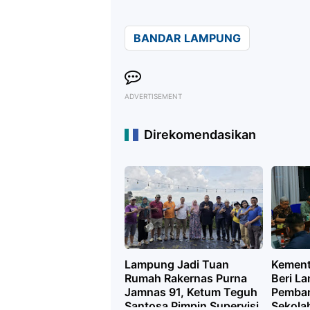
BANDAR LAMPUNG
ADVERTISEMENT
Direkomendasikan
Lampung Jadi Tuan
Kement
Rumah Rakernas Purna
Beri L
Jamnas 91, Ketum Teguh
Pemban
Santosa Pimpin Supervisi
Sekola