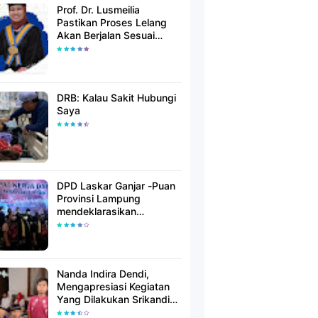
Prof. Dr. Lusmeilia
Pastikan Proses Lelang
Akan Berjalan Sesuai
Aturan
DRB: Kalau Sakit Hubungi
Saya
DPD Laskar Ganjar -Puan
Provinsi Lampung
mendeklarasikan
Mendukung Ganjar-Puan
Maju Di Pilpres 2024
Mendatang
Nanda Indira Dendi,
Mengapresiasi Kegiatan
Yang Dilakukan Srikandi
Dermawan