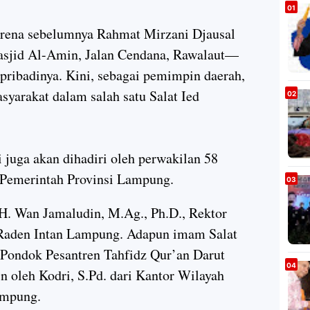
arena sebelumnya Rahmat Mirzani Djausal
Masjid Al-Amin, Jalan Cendana, Rawalaut—
 pribadinya. Kini, sebagai pemimpin daerah,
yarakat dalam salah satu Salat Ied
 juga akan dihadiri oleh perwakilan 58
n Pemerintah Provinsi Lampung.
. H. Wan Jamaludin, M.Ag., Ph.D., Rektor
 Raden Intan Lampung. Adapun imam Salat
 Pondok Pesantren Tahfidz Qur’an Darut
n oleh Kodri, S.Pd. dari Kantor Wilayah
ampung.