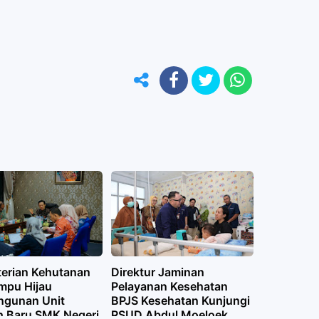
erian Kehutanan
Direktur Jaminan
ampu Hijau
Pelayanan Kesehatan
gunan Unit
BPJS Kesehatan Kunjungi
h Baru SMK Negeri
RSUD Abdul Moeloek