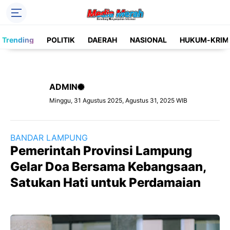
Header Social Media
Trending
POLITIK
DAERAH
NASIONAL
HUKUM-KRIM
Facebook
Instagram
Pinterest
Twitter
ADMIN
YouTube
Label
Minggu, 31 Agustus 2025, Agustus 31, 2025 WIB
Kategori
BANDAR LAMPUNG
Pemerintah Provinsi Lampung
Gelar Doa Bersama Kebangsaan,
Satukan Hati untuk Perdamaian