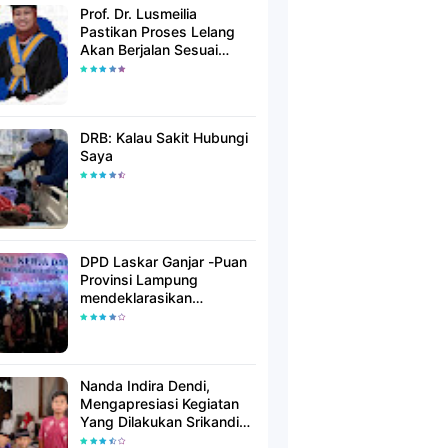
Prof. Dr. Lusmeilia
Pastikan Proses Lelang
Akan Berjalan Sesuai
Aturan
DRB: Kalau Sakit Hubungi
Saya
DPD Laskar Ganjar -Puan
Provinsi Lampung
mendeklarasikan
Mendukung Ganjar-Puan
Maju Di Pilpres 2024
Mendatang
Nanda Indira Dendi,
Mengapresiasi Kegiatan
Yang Dilakukan Srikandi
Dermawan