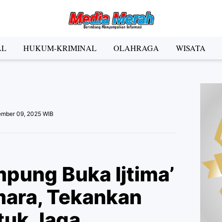
der Social Media
AL
HUKUM-KRIMINAL
OLAHRAGA
WISATA
Facebook
Instagram
Pinterest
Twitter
YouTube
el
ember 09, 2025 WIB
Kategori
pung Buka Ijtima’
ara, Tekankan
tuk Jaga