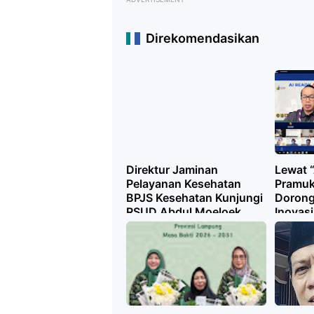
Direkomendasikan
Direktur Jaminan
Lewat 
Pelayanan Kesehatan
Pramu
BPJS Kesehatan Kunjungi
Dorong
RSUD Abdul Moeloek
Inovasi