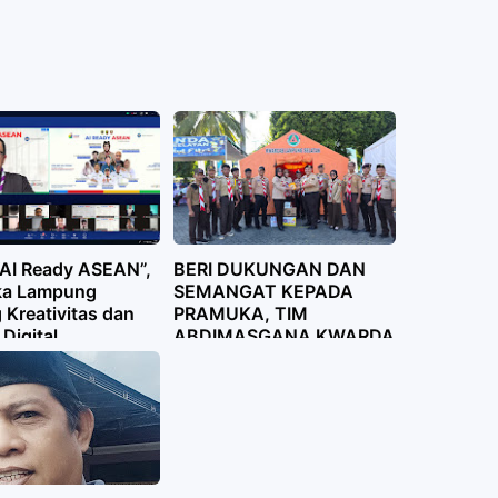
“AI Ready ASEAN”,
BERI DUKUNGAN DAN
ka Lampung
SEMANGAT KEPADA
 Kreativitas dan
PRAMUKA, TIM
 Digital
ABDIMASGANA KWARDA
LAMPUNG KUNJUNGI
POSKO KARYA BAKTI
LEBARAN 2026