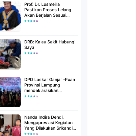
Prof. Dr. Lusmeilia
Pastikan Proses Lelang
Akan Berjalan Sesuai
Aturan
DRB: Kalau Sakit Hubungi
Saya
DPD Laskar Ganjar -Puan
Provinsi Lampung
mendeklarasikan
Mendukung Ganjar-Puan
Maju Di Pilpres 2024
Mendatang
Nanda Indira Dendi,
Mengapresiasi Kegiatan
Yang Dilakukan Srikandi
Dermawan