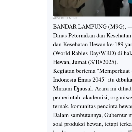
ADVERTISEMENT
BANDAR LAMPUNG (M9G), — Pe
Dinas Peternakan dan Kesehatan
dan Kesehatan Hewan ke-189 yan
(World Rabies Day/WRD) di hal
Hewan, Jumat (3/10/2025).
Kegiatan bertema "Memperkuat
Indonesia Emas 2045" itu dibu
Mirzani Djausal. Acara ini dihadi
pemerintah, akademisi, organisa
ternak, komunitas pencinta hew
Dalam sambutannya, Gubernur m
soal produksi hewan, tetapi ter