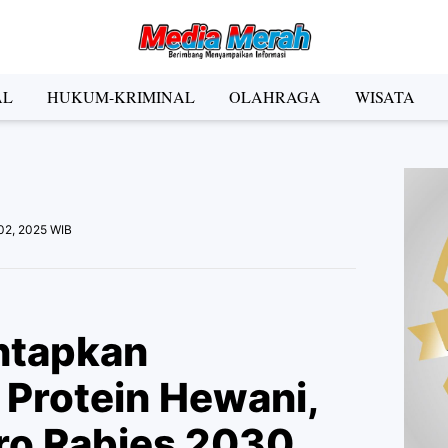
der Social Media
AL
HUKUM-KRIMINAL
OLAHRAGA
WISATA
Facebook
Instagram
Pinterest
Twitter
YouTube
el
02, 2025 WIB
Kategori
ntapkan
Protein Hewani,
ro Rabies 2030