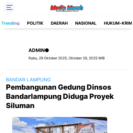
Header Social Media
Trending
POLITIK
DAERAH
NASIONAL
HUKUM-KRIM
Facebook
Instagram
Pinterest
Twitter
ADMIN
YouTube
Label
Rabu, 29 Oktober 2025, Oktober 29, 2025 WIB
Kategori
BANDAR LAMPUNG
Pembangunan Gedung Dinsos
Bandarlampung Diduga Proyek
Siluman