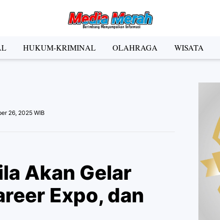
der Social Media
AL
HUKUM-KRIMINAL
OLAHRAGA
WISATA
Facebook
Instagram
Pinterest
Twitter
YouTube
el
er 26, 2025 WIB
Kategori
la Akan Gelar
Career Expo, dan