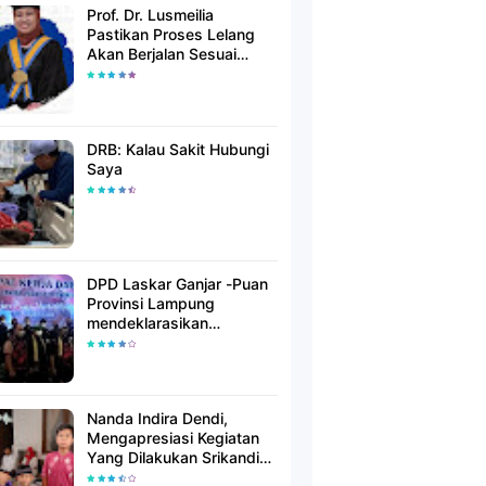
Prof. Dr. Lusmeilia
Pastikan Proses Lelang
Akan Berjalan Sesuai
Aturan
DRB: Kalau Sakit Hubungi
Saya
DPD Laskar Ganjar -Puan
Provinsi Lampung
mendeklarasikan
Mendukung Ganjar-Puan
Maju Di Pilpres 2024
Mendatang
Nanda Indira Dendi,
Mengapresiasi Kegiatan
Yang Dilakukan Srikandi
Dermawan