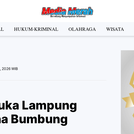
der Social Media
AL
HUKUM-KRIMINAL
OLAHRAGA
WISATA
Facebook
Instagram
Pinterest
Twitter
YouTube
el
9, 2026 WIB
Kategori
uka Lampung
na Bumbung