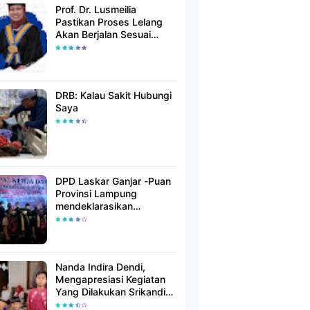
Prof. Dr. Lusmeilia
Pastikan Proses Lelang
Akan Berjalan Sesuai
Aturan
DRB: Kalau Sakit Hubungi
Saya
DPD Laskar Ganjar -Puan
Provinsi Lampung
mendeklarasikan
Mendukung Ganjar-Puan
Maju Di Pilpres 2024
Mendatang
Nanda Indira Dendi,
Mengapresiasi Kegiatan
Yang Dilakukan Srikandi
Dermawan