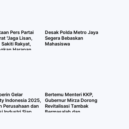
aan Pers Partai
Desak Polda Metro Jaya
at "Jaga Lisan,
Segera Bebaskan
Sakiti Rakyat,
Mahasiswa
ngkan Harapan
"
erin Gelar
Bertemu Menteri KKP,
ty Indonesia 2025,
Gubernur Mirza Dorong
n Perusahaan dan
Revitalisasi Tambak
i Industri Siap
Bermasalah dan
Penanaman Mangrove di
Pesisir Lampung