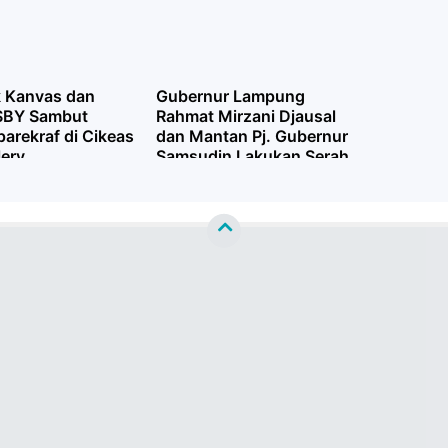
k Kanvas dan
Gubernur Lampung
SBY Sambut
Rahmat Mirzani Djausal
arekraf di Cikeas
dan Mantan Pj. Gubernur
lery
Samsudin Lakukan Serah
Terima Jabatan di Jakarta