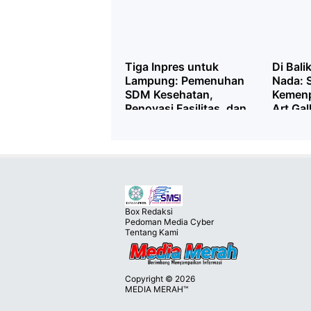
Tiga Inpres untuk
Di Bali
Lampung: Pemenuhan
Nada: 
SDM Kesehatan,
Kemenp
Renovasi Fasilitas, dan
Art Gal
Penguatan Layanan KJSU
Box Redaksi
Pedoman Media Cyber
Tentang Kami
Copyright ©
2026
MEDIA MERAH™
Premium
By