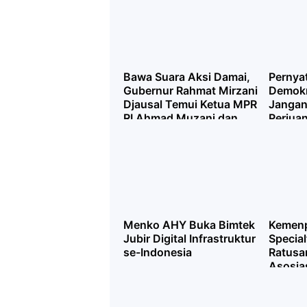
Bawa Suara Aksi Damai,
Pernyat
Gubernur Rahmat Mirzani
Demokr
Djausal Temui Ketua MPR
Jangan 
RI Ahmad Muzani dan
Perjua
Wamensesneg Juri
Rakyat
Ardiantoro
Menko AHY Buka Bimtek
Kemenp
Jubir Digital Infrastruktur
Special
se-Indonesia
Ratusa
Asosias
Tampil