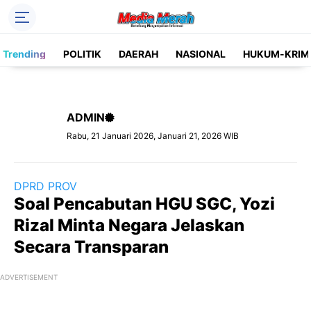
Header Social Media
Trending
POLITIK
DAERAH
NASIONAL
HUKUM-KRIM
Facebook
Instagram
Pinterest
Twitter
ADMIN
YouTube
Label
Rabu, 21 Januari 2026, Januari 21, 2026 WIB
Kategori
DPRD PROV
Soal Pencabutan HGU SGC, Yozi
Rizal Minta Negara Jelaskan
Secara Transparan
ADVERTISEMENT