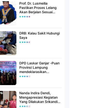
Prof. Dr. Lusmeilia
Pastikan Proses Lelang
Akan Berjalan Sesuai
Aturan
DRB: Kalau Sakit Hubungi
Saya
DPD Laskar Ganjar -Puan
Provinsi Lampung
mendeklarasikan
Mendukung Ganjar-Puan
Maju Di Pilpres 2024
Mendatang
Nanda Indira Dendi,
Mengapresiasi Kegiatan
Yang Dilakukan Srikandi
Dermawan