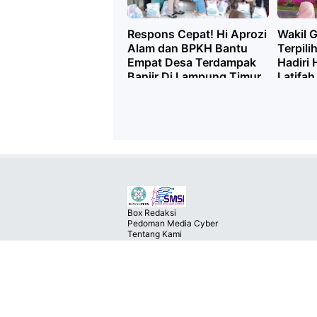
Respons Cepat! Hi Aprozi
Wakil 
Alam dan BPKH Bantu
Terpilih
Empat Desa Terdampak
Hadiri 
Banjir Di Lampung Timur
Latifah
Lampun
Box Redaksi
Pedoman Media Cyber
Tentang Kami
Copyright ©
2026
MEDIA MERAH™
Premium
By