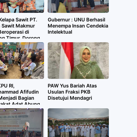
Kelapa Sawit PT.
Gubernur : UNU Berhasil
 Sawit Makmur
Menempa Insan Cendekia
eroperasi di
Intelektual
g Timur, Dorong
apan Tenaga Kerja
rkuat
nomian Daerah
PU RI,
PAW Yus Bariah Atas
ammad Afifudin
Usulan Fraksi PKB
Menjadi Bagian
Disetujui Mendagri
akat Adat Abung
igo ,Gelar Tuan
 Pemimpin Negara