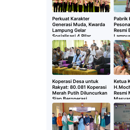
Perkuat Karakter
Pabrik 
Generasi Muda, Kwarda
Pesona
Lampung Gelar
Resmi B
Sosialisasi 4 Pilar
Lampun
Kebangsaan
Penyer
dan Pe
Pereko
Koperasi Desa untuk
Ketua K
Rakyat: 80.081 Koperasi
H.Moch
Merah Putih Diluncurkan
Resmi 
Siap Beroperasi
Masyar
Siwo M
Suttan