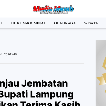
der Social Media
AL
HUKUM-KRIMINAL
OLAHRAGA
WISATA
Facebook
Instagram
Pinterest
Twitter
YouTube
el
 04, 2026 WIB
Kategori
injau Jembatan
Bupati Lampung
kan Terima Kasih